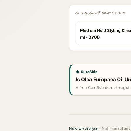
ఈ ఉత్పత్తులలో కనుగొనబడింది
Medium Hold Styling Cre
ml - BYOB
◆ CureSkin
Is Olea Europaea Oil Un
A free CureSkin dermatologist 
How we analyse
· Not medical adv