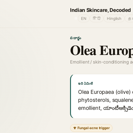
Indian Skincare, Decoded
🌐
EN
हिंदी
Hinglish
தம
పదార్థం
Olea Europ
Emollient / skin-conditioning 
ఇది ఏమిటి
Olea Europaea (olive) 
phytosterols, squalene,
emollient, యాంటీఆక్సి
🍄 Fungal-acne trigger