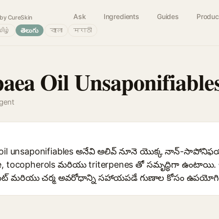
Ask
Ingredients
Guides
Produc
by CureSkin
ிழ்
తెలుగు
বাংলা
मराठी
aea Oil Unsaponifiable
agent
oil unsaponifiables అనేవి ఆలివ్ నూనె యొక్క నాన్-సాపోనిఫ
 tocopherols మరియు triterpenes తో సమృద్ధిగా ఉంటాయి. ఇవి స
డెంట్ మరియు చర్మ అవరోధాన్ని సహాయపడే గుణాల కోసం ఉపయ