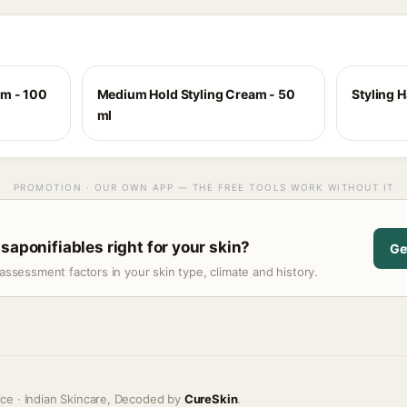
am - 100
Medium Hold Styling Cream - 50
Styling 
ml
PROMOTION · OUR OWN APP — THE FREE TOOLS WORK WITHOUT IT
saponifiables right for your skin?
Ge
assessment factors in your skin type, climate and history.
ice · Indian Skincare, Decoded by
CureSkin
.