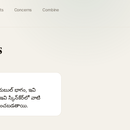
ts
Concerns
Combine
s
యబుల్ భాగం, ఇవి
్కిన్‌కేర్‌లో వాటి
ోగించబడతాయి.