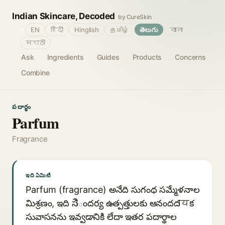
Indian Skincare, Decoded
by CureSkin
🌐
EN
हिंदी
Hinglish
தமிழ்
తెలుగు
বাংলা
मराठी
Ask
Ingredients
Guides
Products
Concerns
Combine
పదార్థం
Parfum
Fragrance
ఇది ఏమిటి
Parfum (fragrance) అనేది సుగంధ సమ్మేళనాల
మిశ్రణం, ఇది సौందర్య ఉత్పత్తులకు ఆనందదायక
సువాసనను ఇవ్వడానికి లేదా ఇతర పదార్థాల