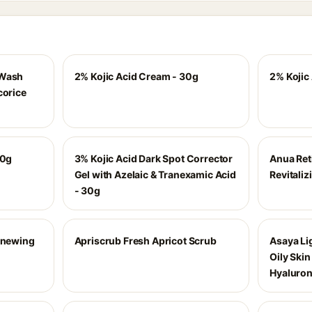
 Wash
2% Kojic Acid Cream - 30g
2% Kojic
corice
50g
3% Kojic Acid Dark Spot Corrector
Anua Reti
Gel with Azelaic & Tranexamic Acid
Revitali
- 30g
Renewing
Apriscrub Fresh Apricot Scrub
Asaya Lig
Oily Ski
Hyaluron