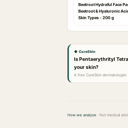
Beetroot Hydraful Face Pa
Beetroot & Hyaluronic Acid
Skin Types - 200 g
◆ CureSkin
Is Pentaerythrityl Tet
your skin?
A free CureSkin dermatologist 
How we analyse
· Not medical adv