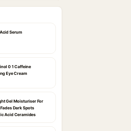
 Acid Serum
nol 0 1 Caffeine
zing Eye Cream
ht Gel Moisturiser For
n Fades Dark Spots
ic Acid Ceramides