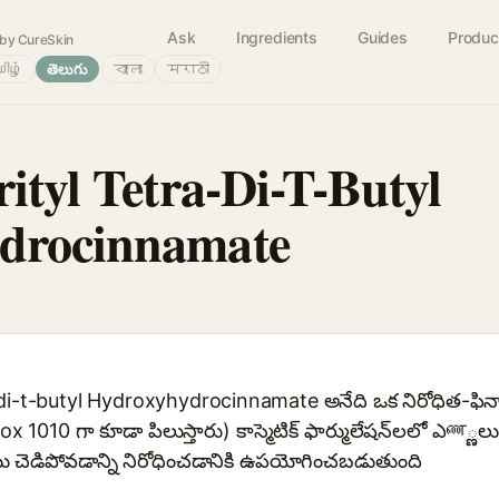
Ask
Ingredients
Guides
Produc
by CureSkin
ிழ்
తెలుగు
বাংলা
मराठी
ityl Tetra-Di-T-Butyl
drocinnamate
di-t-butyl Hydroxyhydrocinnamate అనేది ఒక నిరోధిత-ఫినాల
ganox 1010 గా కూడా పిలుస్తారు) కాస్మెటిక్ ఫార్ములేషన్‌లలో ఎண
ు చెడిపోవడాన్ని నిరోధించడానికి ఉపయోగించబడుతుంది