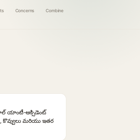
ts
Concerns
Combine
్ యాంటీ-ఆక్సిడెంట్
్ణలు, కొవ్వులు మరియు ఇతర