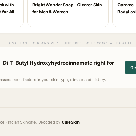
ck with
Bright Wonder Soap – Clearer Skin
Caramel 
 for All
for Men & Women
BodyLovi
PROMOTION · OUR OWN APP — THE FREE TOOLS WORK WITHOUT IT
ra-Di-T-Butyl Hydroxyhydrocinnamate right for
Ge
assessment factors in your skin type, climate and history.
ice · Indian Skincare, Decoded by
CureSkin
.