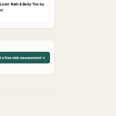
Lovin’ Bath & Body Trio by
n'
t a free skin assessment →