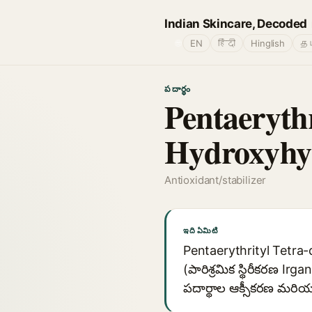
Indian Skincare, Decoded
🌐
EN
हिंदी
Hinglish
தம
పదార్థం
Pentaerythr
Hydroxyhy
Antioxidant/stabilizer
ఇది ఏమిటి
Pentaerythrityl Tetra-
(పారిశ్రమిక స్థిరీకరణ Ir
పదార్థాల ఆక్సీకరణ మరియ