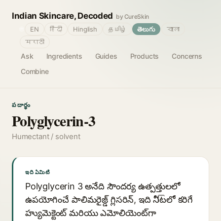
Indian Skincare, Decoded
by CureSkin
🌐
EN
हिंदी
Hinglish
தமிழ்
తెలుగు
বাংলা
मराठी
Ask
Ingredients
Guides
Products
Concerns
Combine
పదార్థం
Polyglycerin-3
Humectant / solvent
ఇది ఏమిటి
Polyglycerin 3 అనేది సౌందర్య ఉత్పత్తులలో
ఉపయోగించే పాలిమరైజ్డ్ గ్లిసరిన్, ఇది నీటিలో కరిగే
హ్యుమెక్టెంట్ మరియు ఎమోలియెంట్‌గా