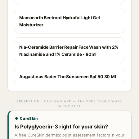
Mamaearth Beetroot Hydraful Light Gel
Moisturizer
Nia-Ceramide Barrier Repair Face Wash with 2%
Niacinamide and 1% Ceramide - 80ml
Augustinus Bader The Sunscreen Spf 50 30 Ml
PROMOTION · OUR OWN APP — THE FREE TOOLS WORK
WITHOUT IT
◆ CureSkin
Is Polyglycerin-3 right for your skin?
A free CureSkin dermatologist assessment factors in your