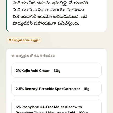
మరియు నీటి దశలను ఇమల్సిఫై చేయడానికి
మరియు సువాసనలు మరియు నూనెలను
కరిగించడానికి ఉపయోగించబడుతుంది. ఇది
ఫార్ములేషన్ సహాయకంగా పనిచేస్తుంది.
🍄 Fungal-acne trigger
ఈ ఉత్పత్తులలో కనుగొనబడింది
2% Kojic Acid Cream - 30g
2.5% Benzoyl Peroxide Spot Corrector - 15g
5% Propylene Oil-Free Moisturizer with
Propylene Glycol & Hyaluronic Acid - 100 g