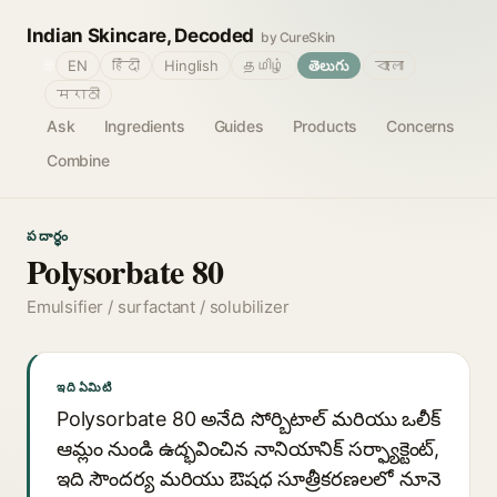
Indian Skincare, Decoded
by CureSkin
🌐
EN
हिंदी
Hinglish
தமிழ்
తెలుగు
বাংলা
मराठी
Ask
Ingredients
Guides
Products
Concerns
Combine
పదార్థం
Polysorbate 80
Emulsifier / surfactant / solubilizer
ఇది ఏమిటి
Polysorbate 80 అనేది సోర్బిటాల్ మరియు ఒలీక్
ఆమ్లం నుండి ఉద్భవించిన నానియానిక్ సర్ఫ్యాక్టెంట్,
ఇది సౌందర్య మరియు ఔషధ సూత్రీకరణలలో నూనె