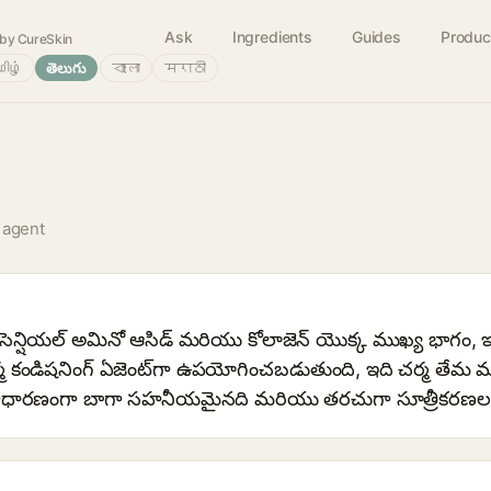
Ask
Ingredients
Guides
Produc
by CureSkin
ிழ்
తెలుగు
বাংলা
मराठी
 agent
సెన్షియల్ అమినో ఆసిడ్ మరియు కోలాజెన్ యొక్క ముఖ్య భాగం, ఇ
 కండిషనింగ్ ఏజెంట్‌గా ఉపయోగించబడుతుంది, ఇది చర్మ తేమ మ
ధారణంగా బాగా సహనీయమైనది మరియు తరచుగా సూత్రీకరణలల