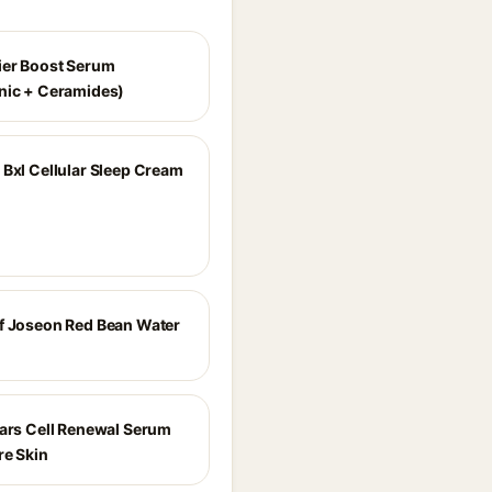
ier Boost Serum
nic + Ceramides)
 Bxl Cellular Sleep Cream
f Joseon Red Bean Water
ears Cell Renewal Serum
re Skin