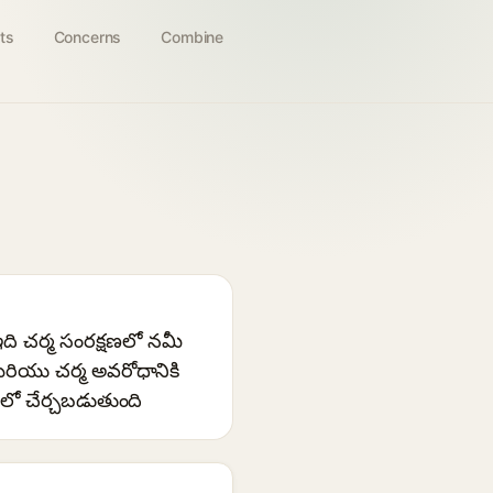
ts
Concerns
Combine
ది చర్మ సంరక్షణలో నమీ
రియు చర్మ అవరోధానికి
ో చేర్చబడుతుంది