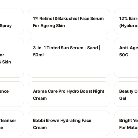
1% Retinol & Bakuchiol Face Serum
12% Barr
 Spray
For Ageing Skin
(Hyaluro
3-in-1 Tinted Sun Serum - Sand |
Anti-Age
or
50ml
50G
& Skin
ence
Aroma Care Pro Hydro Boost Night
Beauty O
Cream
Gel
Cleanser
Bobbi Brown Hydrating Face
Bright Y
ce
Cream
For Matu