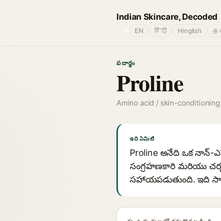
Indian Skincare, Decoded
🌐
EN
हिंदी
Hinglish
தம
పదార్థం
Proline
Amino acid / skin-conditioning
ఇది ఏమిటి
Proline అనేది ఒక నాన్-ఎ
సంగ్రహణకారి మరియు చర్మ
సహాయపడుతుంది. ఇది సా