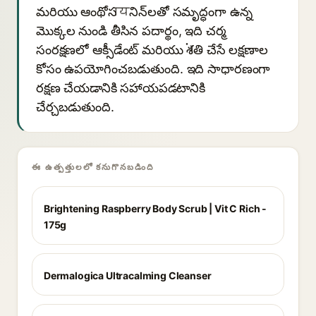
మరియు ఆంథోసायనిన్‌లతో సమృద్ధంగా ఉన్న
మొక్కల నుండి తీసిన పదార్థం, ఇది చర్మ
సంరక్షణలో ఆక్సీడేంట్ మరియు శांతి చేసే లక్షణాల
కోసం ఉపయోగించబడుతుంది. ఇది సాధారణంగా
రక్షణ చేయడానికి సహాయపడటానికి
చేర్చబడుతుంది.
ఈ ఉత్పత్తులలో కనుగొనబడింది
Brightening Raspberry Body Scrub | Vit C Rich -
175g
Dermalogica Ultracalming Cleanser