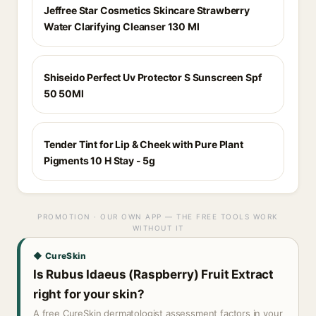
Jeffree Star Cosmetics Skincare Strawberry
Water Clarifying Cleanser 130 Ml
Shiseido Perfect Uv Protector S Sunscreen Spf
50 50Ml
Tender Tint for Lip & Cheek with Pure Plant
Pigments 10 H Stay - 5g
PROMOTION · OUR OWN APP — THE FREE TOOLS WORK
WITHOUT IT
◆ CureSkin
Is Rubus Idaeus (Raspberry) Fruit Extract
right for your skin?
A free CureSkin dermatologist assessment factors in your