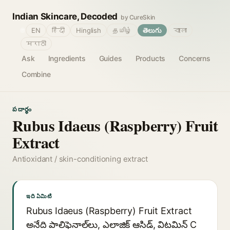
Indian Skincare, Decoded
by CureSkin
🌐
EN
हिंदी
Hinglish
தமிழ்
తెలుగు
বাংলা
मराठी
Ask
Ingredients
Guides
Products
Concerns
Combine
పదార్థం
Rubus Idaeus (Raspberry) Fruit
Extract
Antioxidant / skin-conditioning extract
ఇది ఏమిటి
Rubus Idaeus (Raspberry) Fruit Extract
అనేది పాలిఫెనాల్‌లు, ఎలాజిక్ ఆసిడ్, విటమిన్ C