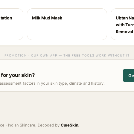
ntation
Milk Mud Mask
Ubtan Na
with Turm
Removal 
PROMOTION · OUR OWN APP — THE FREE TOOLS WORK WITHOUT IT
 for your skin?
Ge
assessment factors in your skin type, climate and history.
ice · Indian Skincare, Decoded by
CureSkin
.