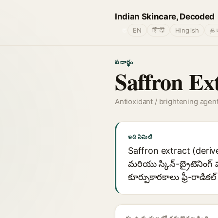
Indian Skincare, Decoded
🌐
EN
हिंदी
Hinglish
தம
పదార్థం
Saffron Ex
Antioxidant / brightening agen
ఇది ఏమిటి
Saffron extract (derive
మరియు స్కిన్-బ్రైటెనిం
కూర్పుకారకాలు ఫ్రీ-రాడికల్