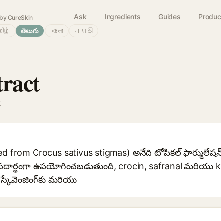
Ask
Ingredients
Guides
Produc
by CureSkin
ிழ்
తెలుగు
বাংলা
मराठी
tract
t
d from Crocus sativus stigmas) అనేది టోపికల్ ఫార్ములేషన్
గ్ పదార్థంగా ఉపయోగించబడుతుంది, crocin, safranal మరియు 
 స్కేవెంజింగ్‌కు మరియు