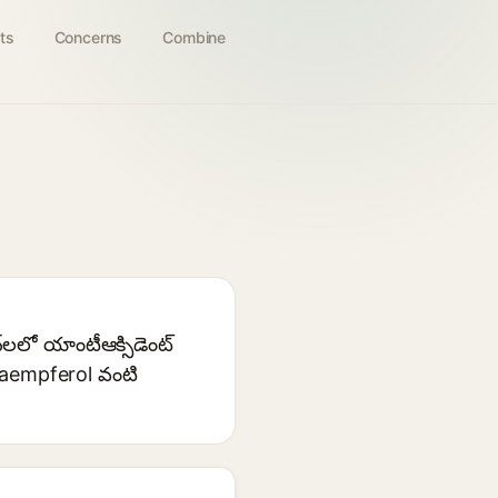
ts
Concerns
Combine
‌లలో యాంటీఆక్సిడెంట్
kaempferol వంటి