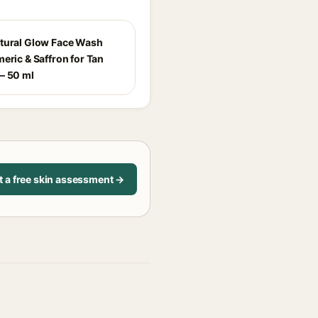
tural Glow Face Wash
eric & Saffron for Tan
– 50 ml
t a free skin assessment →