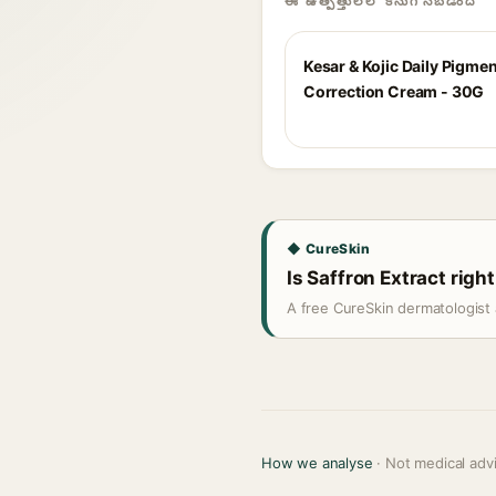
ఈ ఉత్పత్తులలో కనుగొనబడింది
Kesar & Kojic Daily Pigme
Correction Cream - 30G
◆ CureSkin
Is Saffron Extract right
A free CureSkin dermatologist 
How we analyse
· Not medical adv