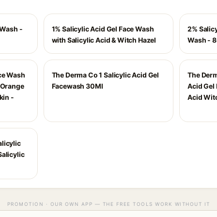
 Wash -
1% Salicylic Acid Gel Face Wash
2% Salicy
with Salicylic Acid & Witch Hazel
Wash - 
ace Wash
The Derma Co 1 Salicylic Acid Gel
The Derm
& Orange
Facewash 30Ml
Acid Gel
kin -
Acid Wit
licylic
alicylic
PROMOTION · OUR OWN APP — THE FREE TOOLS WORK WITHOUT IT