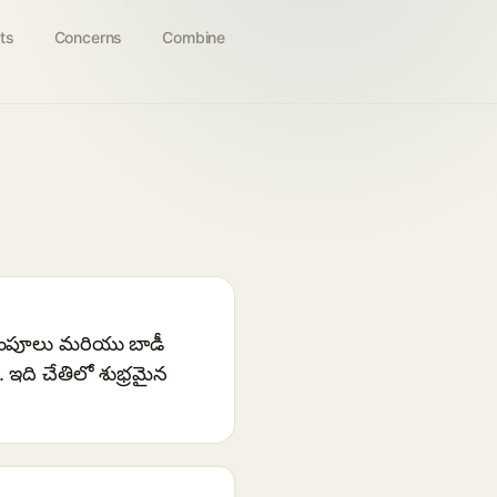
ts
Concerns
Combine
, శాంపూలు మరియు బాడీ
 ఇది చేతిలో శుభ్రమైన