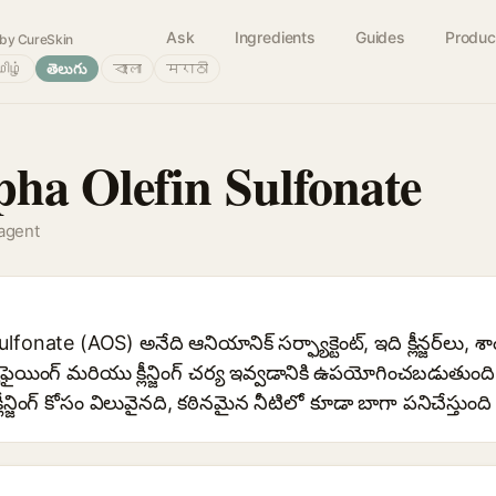
Ask
Ingredients
Guides
Produc
by CureSkin
ிழ்
తెలుగు
বাংলা
मराठी
ha Olefin Sulfonate
 agent
onate (AOS) అనేది ఆనియానిక్ సర్ఫ్యాక్టెంట్, ఇది క్లీన్జర్‌లు
ిఫైయింగ్ మరియు క్లీన్జింగ్ చర్య ఇవ్వడానికి ఉపయోగించబడుతుంది.
్లీన్జింగ్ కోసం విలువైనది, కఠినమైన నీటిలో కూడా బాగా పనిచేస్తుంది