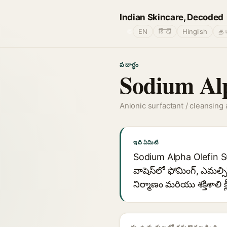
Indian Skincare, Decoded
🌐
EN
हिंदी
Hinglish
தம
పదార్థం
Sodium Alp
Anionic surfactant / cleansing
ఇది ఏమిటి
Sodium Alpha Olefin Sulf
వాషెస్‌లో ఫోమింగ్, ఎమల్స
నిర్మాణం మరియు శక్తిశాలి క