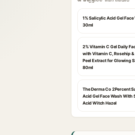
ఈ ఉత్పత్తులలో కనుగొనబడింది
1% Salicylic Acid Gel Face
30ml
2% Vitamin C Gel Daily F
with Vitamin C, Rosehip 
Peel Extract for Glowing S
80ml
The Derma Co 2Percent Sa
Acid Gel Face Wash With S
Acid Witch Hazel