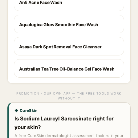
Anti Acne Face Wash
Aqualogica Glow Smoothie Face Wash
Asaya Dark Spot Removal Face Cleanser
Australian Tea Tree Oil-Balance Gel Face Wash
PROMOTION · OUR OWN APP — THE FREE TOOLS WORK
WITHOUT IT
◆ CureSkin
Is Sodium Lauroyl Sarcosinate right for
your skin?
A free CureSkin dermatologist assessment factors in your