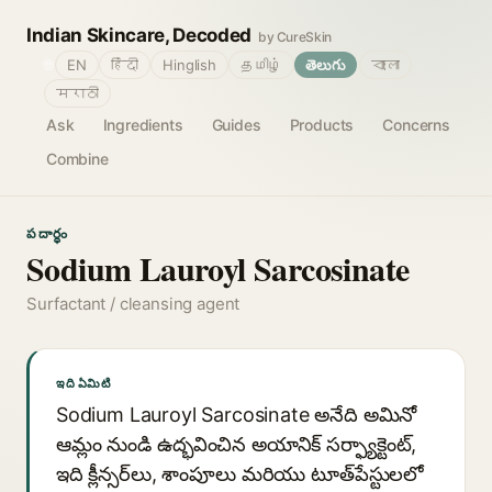
Indian Skincare, Decoded
by CureSkin
🌐
EN
हिंदी
Hinglish
தமிழ்
తెలుగు
বাংলা
मराठी
Ask
Ingredients
Guides
Products
Concerns
Combine
పదార్థం
Sodium Lauroyl Sarcosinate
Surfactant / cleansing agent
ఇది ఏమిటి
Sodium Lauroyl Sarcosinate అనేది అమినో
ఆమ్లం నుండి ఉద్భవించిన అయానిక్ సర్ఫ్యాక్టెంట్,
ఇది క్లీన్సర్‌లు, శాంపూలు మరియు టూత్‌పేస్టులలో