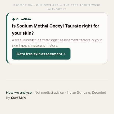
PROMOTION · OUR OWN APP — THE FREE TOOLS WORK
WITHOUT IT
◆ CureSkin
Is Sodium Methyl Cocoyl Taurate right for
your skin?
A free CureSkin dermatologist assessment factors in your
skin type, climate and history.
Get a free skin assessment →
How we analyse
· Not medical advice · Indian Skincare, Decoded
by
CureSkin
.