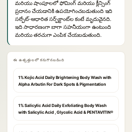
మరియు షాంపూలలో ఫోమింగ్ మరియు క్లీన్సింగ్
ప్రదానం చేయడానికి ఉపయోగించబడుతుంది ఇది
సల్ఫేట్-ఆధారిత సర్ఫ్‌క్టాంట్‌ల కంటే మృదువైనది.
ఇది సాధారణంగా బాగా సహనీయంగా ఉంటుంది
మరియు తరచుగా ఎంపిక చేయబడుతుంది.
ఈ ఉత్పత్తులలో కనుగొనబడింది
1% Kojic Acid Daily Brightening Body Wash with
Alpha Arbutin For Dark Spots & Pigmentation
1% Salicylic Acid Daily Exfoliating Body Wash
with Salicylic Acid , Glycolic Acid & PENTAVITIN®