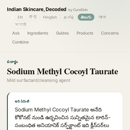
Indian Skincare, Decoded
by CureSkin
🌐
EN
हिंदी
Hinglish
தமிழ்
తెలుగు
বাংলা
मराठी
Ask
Ingredients
Guides
Products
Concerns
Combine
పదార్థం
Sodium Methyl Cocoyl Taurate
Mild surfactant/cleansing agent
ఇది ఏమిటి
Sodium Methyl Cocoyl Taurate అనేది
కోకోనట్ నుండి ఉద్భవించిన సున్నితమైన టారిన్-
సంబంధిత అనియానిక్ సర్ఫ్‌క్టాంట్ ఇది క్లీన్‌సర్‌లు