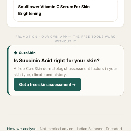
Soulflower Vitamin C Serum For Skin
Brightening
PROMOTION · OUR OWN APP — THE FREE TOOLS WORK
WITHOUT IT
◆ CureSkin
Is Succinic Acid right for your skin?
A free CureSkin dermatologist assessment factors in your
skin type, climate and history.
Get a free skin assessment →
How we analyse
· Not medical advice · Indian Skincare, Decoded