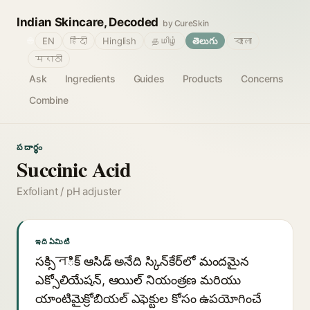
Indian Skincare, Decoded
by CureSkin
🌐
EN
हिंदी
Hinglish
தமிழ்
తెలుగు
বাংলা
मराठी
Ask
Ingredients
Guides
Products
Concerns
Combine
పదార్థం
Succinic Acid
Exfoliant / pH adjuster
ఇది ఏమిటి
సక్సిनిక్ ఆసిడ్ అనేది స్కిన్‌కేర్‌లో మందమైన
ఎక్సోలియేషన్, ఆయిల్ నియంత్రణ మరియు
యాంటిమైక్రోబియల్ ఎఫెక్టుల కోసం ఉపయోగించే