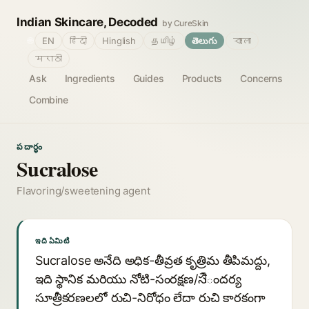
Indian Skincare, Decoded
by CureSkin
🌐
EN
हिंदी
Hinglish
தமிழ்
తెలుగు
বাংলা
मराठी
Ask
Ingredients
Guides
Products
Concerns
Combine
పదార్థం
Sucralose
Flavoring/sweetening agent
ఇది ఏమిటి
Sucralose అనేది అధిక-తీవ్రత కృత్రిమ తీపిమద్దు,
ఇది స్థానిక మరియు నోటి-సంరక్షణ/సौందర్య
సూత్రీకరణలలో రుచి-నిరోధం లేదా రుచి కారకంగా