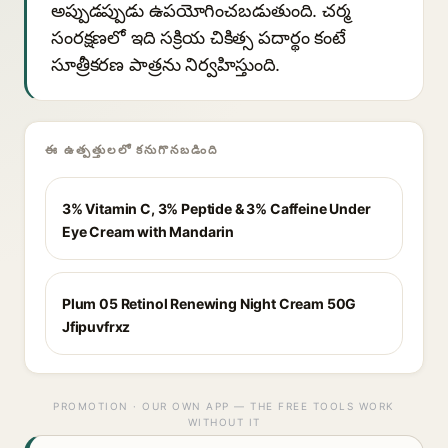
అప్పుడప్పుడు ఉపయోగించబడుతుంది. చర్మ
సంరక్షణలో ఇది సక్రియ చికిత్స పదార్థం కంటే
సూత్రీకరణ పాత్రను నిర్వహిస్తుంది.
ఈ ఉత్పత్తులలో కనుగొనబడింది
3% Vitamin C, 3% Peptide & 3% Caffeine Under
Eye Cream with Mandarin
Plum 05 Retinol Renewing Night Cream 50G
Jfipuvfrxz
PROMOTION · OUR OWN APP — THE FREE TOOLS WORK
WITHOUT IT