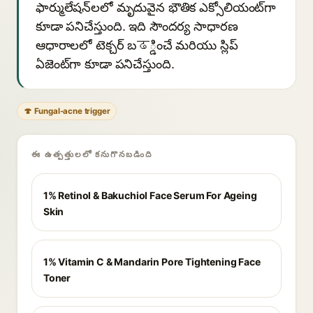
ఫార్ములేషన్‌లలో మృదువైన భౌతిక ఎక్సోలియంట్‌గా
కూడా పనిచేస్తుంది. ఇది సౌందర్య సాధారణ
ఆధారాలలో టెక్చర్ బढ్డించే మరియు స్లిప్
ఏజెంట్‌గా కూడా పనిచేస్తుంది.
🍄 Fungal-acne trigger
ఈ ఉత్పత్తులలో కనుగొనబడింది
1% Retinol & Bakuchiol Face Serum For Ageing
Skin
1% Vitamin C & Mandarin Pore Tightening Face
Toner