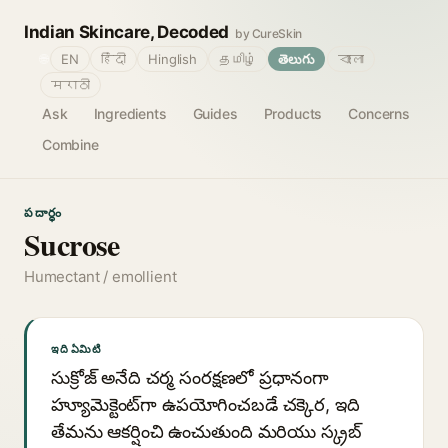
Indian Skincare, Decoded
by CureSkin
🌐
EN
हिंदी
Hinglish
தமிழ்
తెలుగు
বাংলা
मराठी
Ask
Ingredients
Guides
Products
Concerns
Combine
పదార్థం
Sucrose
Humectant / emollient
ఇది ఏమిటి
సుక్రోజ్ అనేది చర్మ సంరక్షణలో ప్రధానంగా
హ్యూమెక్టెంట్‌గా ఉపయోగించబడే చక్కెర, ఇది
తేమను ఆకర్షించి ఉంచుతుంది మరియు స్క్రబ్