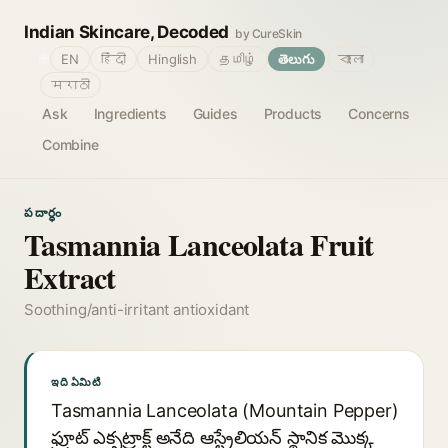
Indian Skincare, Decoded
by CureSkin
🌐
EN
हिंदी
Hinglish
தமிழ்
తెలుగు
বাংলা
मराठी
Ask
Ingredients
Guides
Products
Concerns
Combine
పదార్థం
Tasmannia Lanceolata Fruit
Extract
Soothing/anti-irritant antioxidant
ఇది ఏమిటి
Tasmannia Lanceolata (Mountain Pepper)
ఫ్రూట్ ఎక్సట్రాక్ట్ అనేది ఆస్ట్రేలియన్ స్థానిక మొక్క