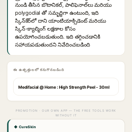
నుండి తీసిన బొటానికల్, పాలిఫెనాల్‌లు మరియు
polygodial తో సమృద్ధిగా ఉంటుంది, ఇది
స్కిన్‌కేర్‌లో దాని యాంటియాక్సిడెంట్ మరియు
స్కిన్-క్యాల్మింగ్ లక్షణాల కోసం
ఉపయోగించబడుతుంది. ఇది తగ్గించడానికి
సహాయపడుతుందని నివేదించబడింది
ఈ ఉత్పత్తులలో కనుగొనబడింది
Medifacial @ Home : High Strength Peel - 30ml
PROMOTION · OUR OWN APP — THE FREE TOOLS WORK
WITHOUT IT
◆ CureSkin