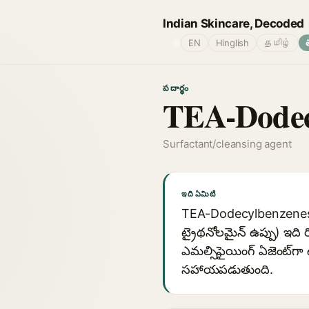
Indian Skincare, Decoded
🌐
EN
Hinglish
தமிழ்
పదార్థం
TEA-Dodec
Surfactant/cleansing agent
ఇది ఏమిటి
TEA-Dodecylbenzenesulfon
ట్రైథనోలమైన్ ఉప్పు) ఇది
ఎమల్సిఫైయింగ్ ఏజెంట్‌
సహాయపడుతుంది.