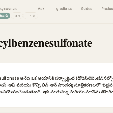
Ask
Ingredients
Guides
Produc
by CureSkin
తెలుగు
বাংলা
मराठी
ylbenzenesulfonate
ate అనేది ఒక అయానిక్ సర్ఫ్యాక్టెంట్ (డోడెసిల్‌బెంజీన్‌సల్ఫో
 రింస్-ఆఫ్ మరియు కొన్ని లీవ్-ఆన్ సౌందర్య సూత్రీకరణలలో శుభ్
గా ఉపయోగించబడుతుంది. ఇది మురుమ్ము మరియు నూనెను తొలగిం