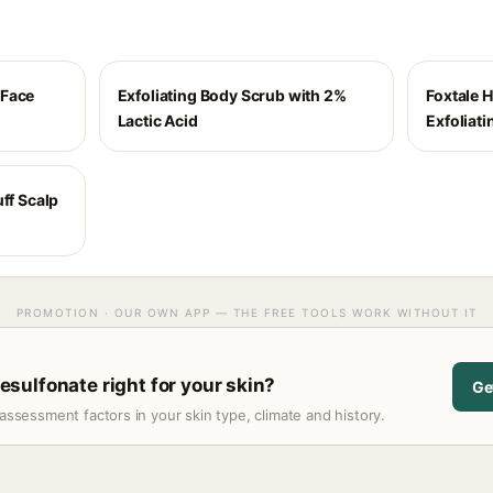
 Face
Exfoliating Body Scrub with 2%
Foxtale 
Lactic Acid
Exfoliat
ff Scalp
PROMOTION · OUR OWN APP — THE FREE TOOLS WORK WITHOUT IT
sulfonate right for your skin?
Ge
assessment factors in your skin type, climate and history.