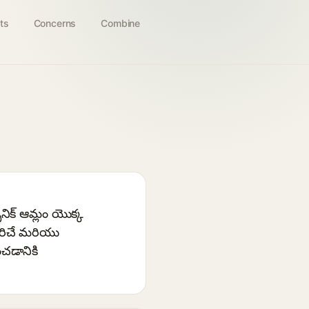
ts
Concerns
Combine
నిక్ ఆమ్లం యొక్క
రపరిచే మరియు
చడానికి