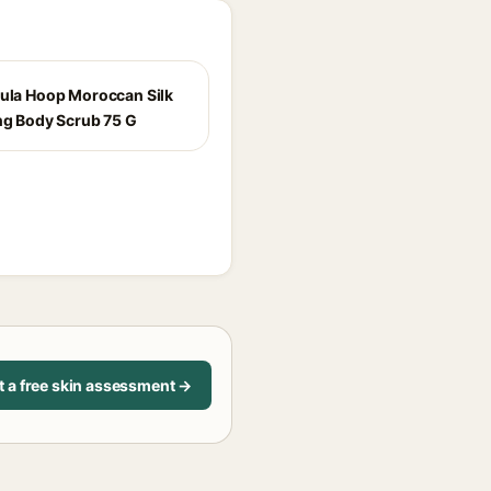
Hula Hoop Moroccan Silk
ing Body Scrub 75 G
t a free skin assessment →