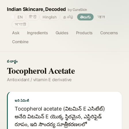
Indian Skincare, Decoded
by CureSkin
🌐
EN
हिंदी
Hinglish
தமிழ்
తెలుగు
বাংলা
मराठी
Ask
Ingredients
Guides
Products
Concerns
Combine
పదార్థం
Tocopherol Acetate
Antioxidant / vitamin E derivative
ఇది ఏమిటి
Tocopherol acetate (విటమిన్ E ఎసిటేట్)
అనేది విటమిన్ E యొక్క స్థిరమైన, ఎస్టిరిఫైడ్
రూపం, ఇది సౌందర్య సూత్రీకరణలలో