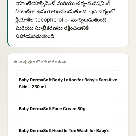
యాంటియాక్సిడెంట్ మరియు చర్మ-కండిషనింగ్
ఏజెంట్‌గా ఉపయోగించబడుతుంది. ఇది చర్మంలో
క్రియాశీల tocopherol గా మార్చబడుతుంది
మరియు సూత్రీకరణను రక్షించడానికి
సహాయపడుతుంది
ఈ ఉత్పత్తులలో కనుగొనబడింది
Baby DermaSoft Body Lotion for Baby's Sensitive
Skin - 250 ml
Baby DermaSoft Face Cream 80g
Baby DermaSoft Head to Toe Wash for Baby's