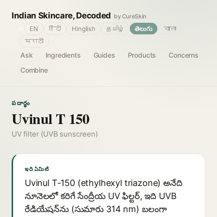
Indian Skincare, Decoded
by CureSkin
🌐
EN
हिंदी
Hinglish
தமிழ்
తెలుగు
বাংলা
मराठी
Ask
Ingredients
Guides
Products
Concerns
Combine
పదార్థం
Uvinul T 150
UV filter (UVB sunscreen)
ఇది ఏమిటి
Uvinul T-150 (ethylhexyl triazone) అనేది
నూనెలలో కరిగే సేంద్రీయ UV ఫిల్టర్, ఇది UVB
రేడియేషన్‌ను (సుమారు 314 nm) బలంగా