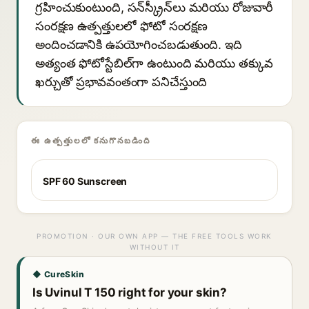
గ్రహించుకుంటుంది, సన్‌స్క్రీన్‌లు మరియు రోజువారీ
సంరక్షణ ఉత్పత్తులలో ఫోటో సంరక్షణ
అందించడానికి ఉపయోగించబడుతుంది. ఇది
అత్యంత ఫోటోస్టేబిల్‌గా ఉంటుంది మరియు తక్కువ
ఖర్చుతో ప్రభావవంతంగా పనిచేస్తుంది
ఈ ఉత్పత్తులలో కనుగొనబడింది
SPF 60 Sunscreen
PROMOTION · OUR OWN APP — THE FREE TOOLS WORK
WITHOUT IT
◆ CureSkin
Is Uvinul T 150 right for your skin?