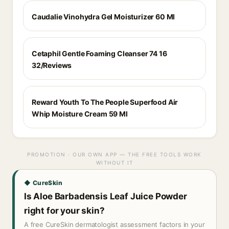
Caudalie Vinohydra Gel Moisturizer 60 Ml
Cetaphil Gentle Foaming Cleanser 74 16
32/Reviews
Reward Youth To The People Superfood Air
Whip Moisture Cream 59 Ml
PROMOTION · OUR OWN APP — THE FREE TOOLS WORK
WITHOUT IT
◆ CureSkin
Is Aloe Barbadensis Leaf Juice Powder
right for your skin?
A free CureSkin dermatologist assessment factors in your