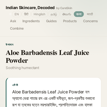
Indian Skincare, Decoded
by CureSkin
🌐
EN
हिंदी
Hinglish
தமிழ்
తెలుగు
বাংলা
मराठी
Ask
Ingredients
Guides
Products
Concerns
Combine
উপাদান
Aloe Barbadensis Leaf Juice
Powder
Soothing humectant
এটি কী
Aloe Barbadensis Leaf Juice Powder হল
অ্যালো ভেরা পাতার রস এর একটি ঘনীভূত, জল-দ্রবণীয় শুকানো
রূপ যা ত্বকের যত্নে ময়শ্চারাইজিং, প্রশান্তিদায়ক এবং হালকা