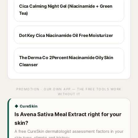
Cica Calming Night Gel (Niacinamide + Green
Tea)
Dot Key Cica Niacinamide Oil Free Moisturizer
The Derma Co 2Percent Niacinamide Oily Skin
Cleanser
PROMOTION · OUR OWN APP — THE FREE TOOLS WORK
WITHOUT IT
◆ CureSkin
Is Avena Sativa Meal Extract right for your
skin?
A free CureSkin dermatologist assessment factors in your
skin type, climate and history.