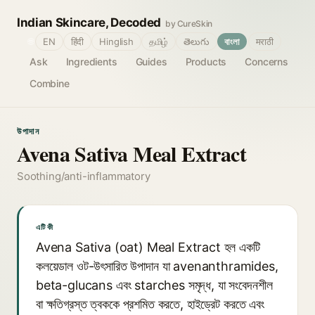
Indian Skincare, Decoded
by CureSkin
🌐
EN
हिंदी
Hinglish
தமிழ்
తెలుగు
বাংলা
मराठी
Ask
Ingredients
Guides
Products
Concerns
Combine
উপাদান
Avena Sativa Meal Extract
Soothing/anti-inflammatory
এটি কী
Avena Sativa (oat) Meal Extract হল একটি
কলয়েডাল ওট-উৎসারিত উপাদান যা avenanthramides,
beta-glucans এবং starches সমৃদ্ধ, যা সংবেদনশীল
বা ক্ষতিগ্রস্ত ত্বককে প্রশমিত করতে, হাইড্রেট করতে এবং