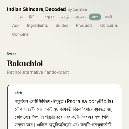
Indian Skincare, Decoded
by CureSkin
🌐
EN
हिंदी
Hinglish
தமிழ்
తెలుగు
বাংলা
मराठी
Ask
Ingredients
Guides
Products
Concerns
Combine
উপাদান
Bakuchiol
Retinol alternative / antioxidant
এটি কী
বাকুচিয়ল একটি উদ্ভিদ-উদ্ভূত (Psoralea corylifolia)
যৌগ যা রেটিনলের একটি মৃদু কার্যকরী বিকল্প হিসাবে ব্যবহৃত হয়,
কোলাজেন উৎপাদন প্রচার করে এবং ফটোএজিং এর লক্ষণগুলি
উন্নত করে। এটিতে অ্যান্টিঅক্সিডেন্ট এবং অ্যান্টি-ইনফ্ল্যামেটরি