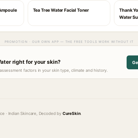
 Ampoule
Tea Tree Water Facial Toner
Thank Yo
Water Su
PROMOTION · OUR OWN APP — THE FREE TOOLS WORK WITHOUT IT
ter right for your skin?
Ge
assessment factors in your skin type, climate and history.
ice · Indian Skincare, Decoded by
CureSkin
.