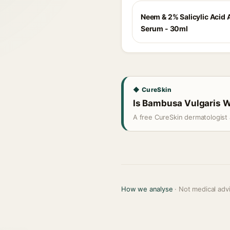
Neem & 2% Salicylic Acid
Serum - 30ml
◆ CureSkin
Is Bambusa Vulgaris Wa
A free CureSkin dermatologist 
How we analyse
· Not medical adv