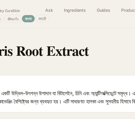
Ask
Ingredients
Guides
Produc
by CureSkin
்
తెలుగు
বাংলা
मराठी
ris Root Extract
াক্ট একটি উদ্ভিদ-উৎপন্ন উপাদান যা বিটালেইন, চিনি এবং অ্যান্টিঅক্সিডেন্টে সমৃদ্ধ। 
-স্কাভেঞ্জিং বৈশিষ্ট্যের জন্য ব্যবহৃত হয়। এটি সাধারণত হালকা এবং সুসহনীয় হিসাবে 