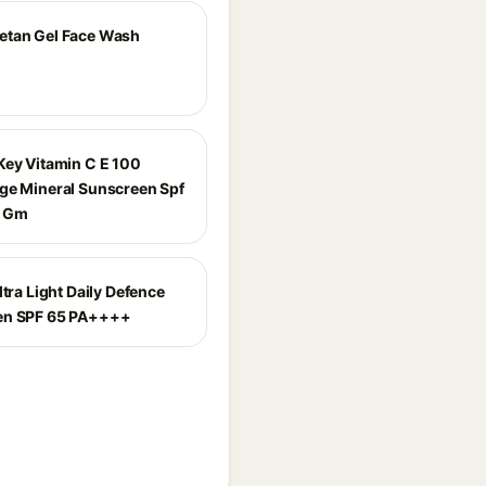
etan Gel Face Wash
Key Vitamin C E 100
ge Mineral Sunscreen Spf
0 Gm
ltra Light Daily Defence
en SPF 65 PA++++