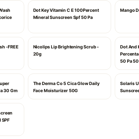
 Wash
Dot Key Vitamin C E 100Percent
Mango D
corice
Mineral Sunscreen Spf 50 Pa
sh -FREE
Nicolips Lip Brightening Scrub -
Dot And 
20g
Percenta
50 Pa 5
Super
The Derma Co 5 Cica Glow Daily
Solaris U
Pa 30 Gm
Face Moisturizer 50G
Sunscre
screen
d SPF