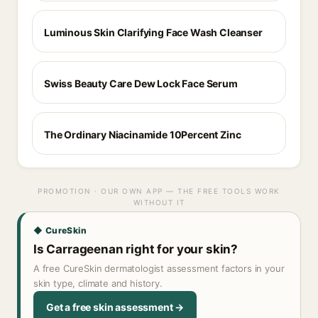
Luminous Skin Clarifying Face Wash Cleanser
Swiss Beauty Care Dew Lock Face Serum
The Ordinary Niacinamide 10Percent Zinc
PROMOTION · OUR OWN APP — THE FREE TOOLS WORK
WITHOUT IT
◆ CureSkin
Is Carrageenan right for your skin?
A free CureSkin dermatologist assessment factors in your
skin type, climate and history.
Get a free skin assessment →