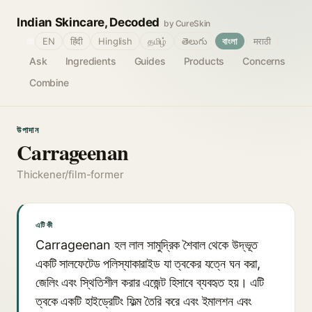
Indian Skincare, Decoded
by CureSkin
🌐
EN
हिंदी
Hinglish
தமிழ்
తెలుగు
বাংলা
मराठी
Ask
Ingredients
Guides
Products
Concerns
Combine
উপাদান
Carrageenan
Thickener/film-former
এটি কী
Carrageenan হল লাল সামুদ্রিক শৈবাল থেকে উদ্ভূত
একটি সালফেটেড পলিস্যাকারাইড যা ত্বকের যত্নে ঘন করা,
জেলিং এবং স্থিতিশীল করার এজেন্ট হিসাবে ব্যবহৃত হয়। এটি
ত্বকে একটি হাইড্রেটিং ফিল্ম তৈরি করে এবং ইমালশন এবং