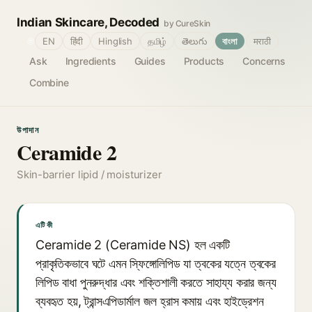
Indian Skincare, Decoded
by CureSkin
🌐
EN
हिंदी
Hinglish
தமிழ்
తెలుగు
বাংলা
मराठी
Ask
Ingredients
Guides
Products
Concerns
Combine
উপাদান
Ceramide 2
Skin-barrier lipid / moisturizer
এটি কী
Ceramide 2 (Ceramide NS) হল একটি
প্রাকৃতিকভাবে ঘটে এমন স্ফিঙ্গোলিপিড যা ত্বকের যত্নে ত্বকের
লিপিড বাধা পুনরুদ্ধার এবং শক্তিশালী করতে সাহায্য করার জন্য
ব্যবহৃত হয়, ট্রান্সএপিডার্মাল জল হ্রাস কমায় এবং হাইড্রেশন