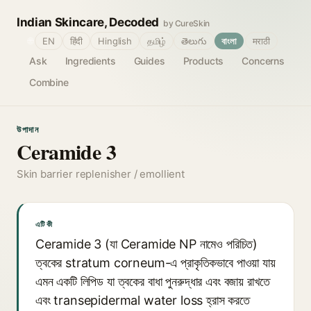
Indian Skincare, Decoded
by CureSkin
🌐
EN
हिंदी
Hinglish
தமிழ்
తెలుగు
বাংলা
मराठी
Ask
Ingredients
Guides
Products
Concerns
Combine
উপাদান
Ceramide 3
Skin barrier replenisher / emollient
এটি কী
Ceramide 3 (যা Ceramide NP নামেও পরিচিত)
ত্বকের stratum corneum-এ প্রাকৃতিকভাবে পাওয়া যায়
এমন একটি লিপিড যা ত্বকের বাধা পুনরুদ্ধার এবং বজায় রাখতে
এবং transepidermal water loss হ্রাস করতে