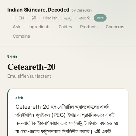
Indian Skincare, Decoded
by CureSkin
🌐
EN
हिंदी
Hinglish
தமிழ்
తెలుగు
বাংলা
Ask
Ingredients
Guides
Products
Concerns
Combine
উপাদান
Ceteareth-20
Emulsifier/surfactant
এটি কী
Ceteareth-20 হল সেটিয়ারিল অ্যালকোহলের একটি
পলিইথিলিন গ্লাইকল (PEG) ইথার যা প্রাথমিকভাবে একটি
নন-আয়নিক ইমালসিফায়ার এবং সার্ফ্যাক্ট্যান্ট হিসাবে ব্যবহৃত হয়
যা তেল-জলের ফর্মুলেশনকে স্থিতিশীল করতে। এটি একটি