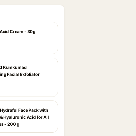
 Acid Cream - 30g
d Kumkumadi
ng Facial Exfoliator
 Hydraful Face Pack with
& Hyaluronic Acid for All
es - 200 g