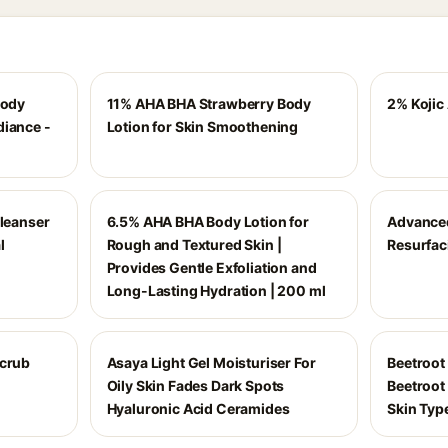
Body
11% AHA BHA Strawberry Body
2% Kojic
diance -
Lotion for Skin Smoothening
Cleanser
6.5% AHA BHA Body Lotion for
Advance
l
Rough and Textured Skin |
Resurfaci
Provides Gentle Exfoliation and
Long-Lasting Hydration | 200 ml
Scrub
Asaya Light Gel Moisturiser For
Beetroot
Oily Skin Fades Dark Spots
Beetroot 
Hyaluronic Acid Ceramides
Skin Typ