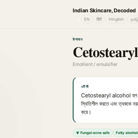
Indian Skincare, Decoded
🌐
EN
हिंदी
Hinglish
தமிழ
উপাদান
Cetosteary
Emollient / emulsifier
এটি কী
Cetostearyl alcohol হল সেটিল
স্থিতিশীল করতে এবং ত্বককে নরম
করে।
🍄 Fungal-acne safe
Fatty alcohol