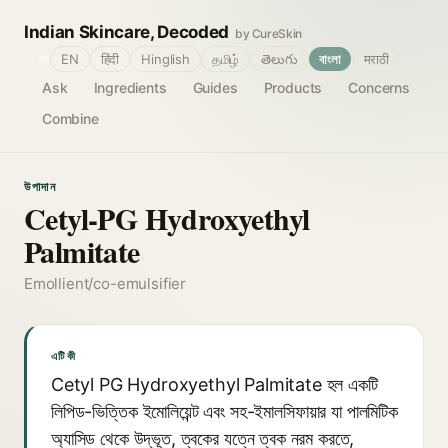
Indian Skincare, Decoded
by CureSkin
🌐
EN
हिंदी
Hinglish
தமிழ்
తెలుగు
বাংলা
मराठी
Ask
Ingredients
Guides
Products
Concerns
Combine
উপাদান
Cetyl-PG Hydroxyethyl
Palmitate
Emollient/co-emulsifier
এটি কী
Cetyl PG Hydroxyethyl Palmitate হল একটি
লিপিড-ভিত্তিক ইমোলিয়েন্ট এবং সহ-ইমালসিফায়ার যা পালমিটিক
অ্যাসিড থেকে উদ্ভূত, ত্বকের যত্নে ত্বক নরম করতে,