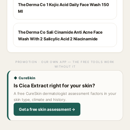
The Derma Co 1 Kojic Acid Daily Face Wash 150
Ml
The Derma Co Sali Cinamide Anti Acne Face
Wash With 2 Salicylic Acid 2 Niacinamide
PROMOTION · OUR OWN APP — THE FREE TOOLS WORK
WITHOUT IT
◆ CureSkin
Is Cica Extract right for your skin?
A free CureSkin dermatologist assessment factors in your
skin type, climate and history.
Get a free skin assessment →