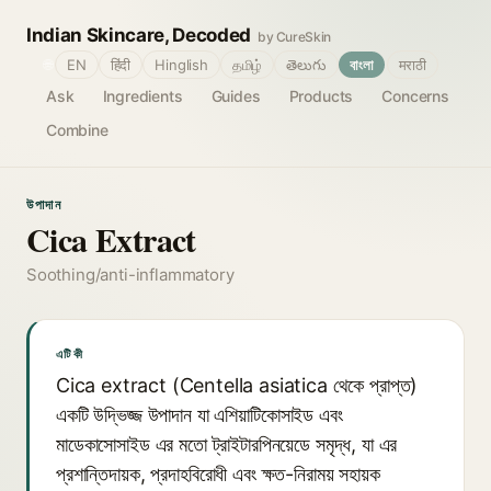
Indian Skincare, Decoded
by CureSkin
🌐
EN
हिंदी
Hinglish
தமிழ்
తెలుగు
বাংলা
मराठी
Ask
Ingredients
Guides
Products
Concerns
Combine
উপাদান
Cica Extract
Soothing/anti-inflammatory
এটি কী
Cica extract (Centella asiatica থেকে প্রাপ্ত)
একটি উদ্ভিজ্জ উপাদান যা এশিয়াটিকোসাইড এবং
মাডেকাসোসাইড এর মতো ট্রাইটারপিনয়েডে সমৃদ্ধ, যা এর
প্রশান্তিদায়ক, প্রদাহবিরোধী এবং ক্ষত-নিরাময় সহায়ক