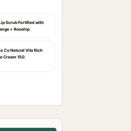
ip Scrub Fortified with
ange + Rosehip
 Co Natural Vita Rich
ye Cream 15G