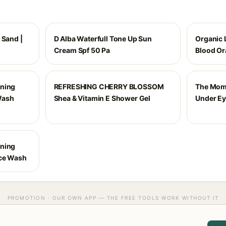
 Sand |
D Alba Waterfull Tone Up Sun
Organic L
Cream Spf 50 Pa
Blood Or
ening
REFRESHING CHERRY BLOSSOM
The Moms
Wash
Shea & Vitamin E Shower Gel
Under E
ening
ace Wash
PROMOTION · OUR OWN APP — THE FREE TOOLS WORK WITHOUT IT