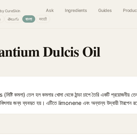
Ask
Ingredients
Guides
Produc
by CureSkin
்
తెలుగు
বাংলা
मराठी
antium Dulcis Oil
টি কমলা) তেল হল কমলার খোসা থেকে ঠান্ডা চাপে তৈরি একটি প্রয়োজনীয় তেল য
িত চিকিৎসার জন্য ব্যবহৃত হয়। এটিতে limonene এবং অন্যান্য উদ্বায়ী টারপেন র