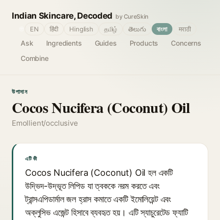
Indian Skincare, Decoded
by CureSkin
🌐
EN
हिंदी
Hinglish
தமிழ்
తెలుగు
বাংলা
मराठी
Ask
Ingredients
Guides
Products
Concerns
Combine
উপাদান
Cocos Nucifera (Coconut) Oil
Emollient/occlusive
এটি কী
Cocos Nucifera (Coconut) Oil হল একটি
উদ্ভিদ-উদ্ভূত লিপিড যা ত্বককে নরম করতে এবং
ট্রান্সএপিডার্মাল জল হ্রাস কমাতে একটি ইমোলিয়েন্ট এবং
অক্লুসিভ এজেন্ট হিসাবে ব্যবহৃত হয়। এটি স্যাচুরেটেড ফ্যাটি