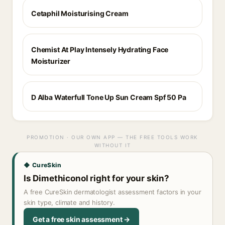
Cetaphil Moisturising Cream
Chemist At Play Intensely Hydrating Face
Moisturizer
D Alba Waterfull Tone Up Sun Cream Spf 50 Pa
PROMOTION · OUR OWN APP — THE FREE TOOLS WORK
WITHOUT IT
◆ CureSkin
Is Dimethiconol right for your skin?
A free CureSkin dermatologist assessment factors in your
skin type, climate and history.
Get a free skin assessment →