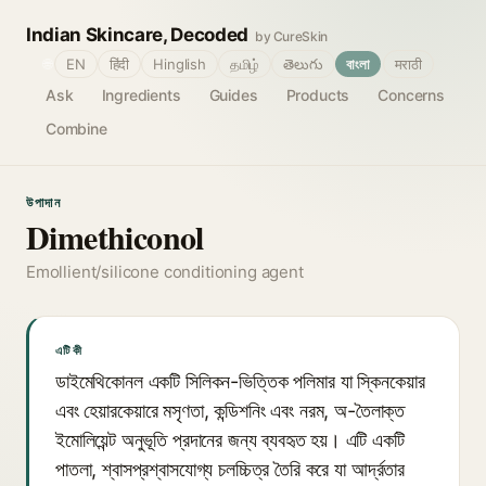
Indian Skincare, Decoded
by CureSkin
🌐
EN
हिंदी
Hinglish
தமிழ்
తెలుగు
বাংলা
मराठी
Ask
Ingredients
Guides
Products
Concerns
Combine
উপাদান
Dimethiconol
Emollient/silicone conditioning agent
এটি কী
ডাইমেথিকোনল একটি সিলিকন-ভিত্তিক পলিমার যা স্কিনকেয়ার
এবং হেয়ারকেয়ারে মসৃণতা, কন্ডিশনিং এবং নরম, অ-তৈলাক্ত
ইমোলিয়েন্ট অনুভূতি প্রদানের জন্য ব্যবহৃত হয়। এটি একটি
পাতলা, শ্বাসপ্রশ্বাসযোগ্য চলচ্চিত্র তৈরি করে যা আর্দ্রতার