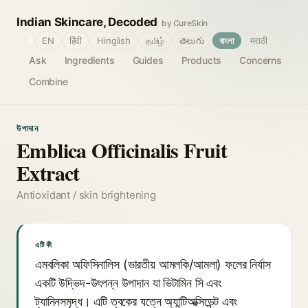
Indian Skincare, Decoded
by CureSkin
🌐
EN
हिंदी
Hinglish
தமிழ்
తెలుగు
বাংলা
मराठी
Ask
Ingredients
Guides
Products
Concerns
Combine
উপাদান
Emblica Officinalis Fruit
Extract
Antioxidant / skin brightening
এটি কী
এমবলিকা অফিসিনালিস (ভারতীয় আমলকি/আমলা) ফলের নির্যাস
একটি উদ্ভিদ-উৎপন্ন উপাদান যা ভিটামিন সি এবং
ট্যানিনসমৃদ্ধ। এটি ত্বকের যত্নে অ্যান্টিঅক্সিডেন্ট এবং