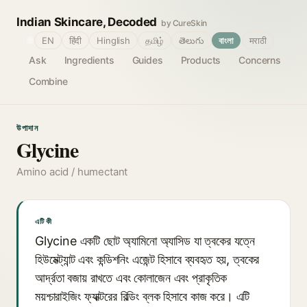
Indian Skincare, Decoded
by CureSkin
🌐
EN
हिंदी
Hinglish
தமிழ்
తెలుగు
বাংলা
मराठी
Ask
Ingredients
Guides
Products
Concerns
Combine
উপাদান
Glycine
Amino acid / humectant
এটি কী
Glycine একটি ছোট অ্যামিনো অ্যাসিড যা ত্বকের যত্নে
হিউমেক্ট্যান্ট এবং কন্ডিশনিং এজেন্ট হিসাবে ব্যবহৃত হয়, ত্বকের
আর্দ্রতা বজায় রাখতে এবং কোলাজেন এবং প্রাকৃতিক
ময়শ্চারাইজিং ফ্যাক্টরের বিল্ডিং ব্লক হিসাবে কাজ করে। এটি