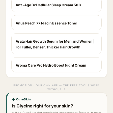
Anti-Age Bxl Cellular Sleep Cream 50G
Anua Peach 77 Niacin Essence Toner
Arata Hair Growth Serum for Men and Women |
For Fuller, Denser, Thicker Hair Growth
Aroma Care Pro Hydro Boost Night Cream
PROMOTION · OUR OWN APP — THE FREE TOOLS WORK
WITHOUT IT
◆ CureSkin
Is Glycine right for your skin?
A free CureSkin dermatologist assessment factors in your