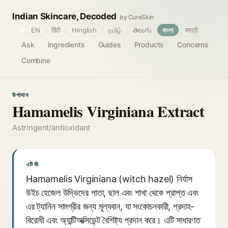
Indian Skincare, Decoded
by CureSkin
🌐
EN
हिंदी
Hinglish
தமிழ்
తెలుగు
বাংলা
मराठी
Ask
Ingredients
Guides
Products
Concerns
Combine
উপাদান
Hamamelis Virginiana Extract
Astringent/antioxidant
এটি কী
Hamamelis Virginiana (witch hazel) নির্যাস
উইচ হেজেল উদ্ভিদের পাতা, ছাল এবং শাখা থেকে প্রাপ্ত এবং
এর ট্যানিন সামগ্রীর জন্য মূল্যবান, যা সংকোচনকারী, প্রদাহ-
বিরোধী এবং অ্যান্টিঅক্সিডেন্ট বৈশিষ্ট্য প্রদান করে। এটি সাধারণত