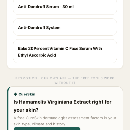
Anti-Dandruff Serum - 30 ml
Anti-Dandruff System
Bake 20Percent Vitamin C Face Serum With
Ethyl Ascorbic Acid
PROMOTION · OUR OWN APP — THE FREE TOOLS WORK
WITHOUT IT
◆ CureSkin
Is Hamamelis Virginiana Extract right for
your skin?
A free CureSkin dermatologist assessment factors in your
skin type, climate and history.