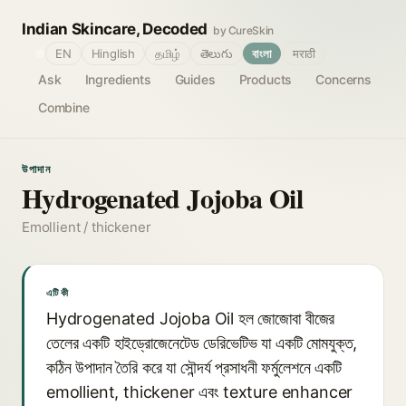
Indian Skincare, Decoded
by CureSkin
🌐
EN
Hinglish
தமிழ்
తెలుగు
বাংলা
मराठी
Ask
Ingredients
Guides
Products
Concerns
Combine
উপাদান
Hydrogenated Jojoba Oil
Emollient / thickener
এটি কী
Hydrogenated Jojoba Oil হল জোজোবা বীজের
তেলের একটি হাইড্রোজেনেটেড ডেরিভেটিভ যা একটি মোমযুক্ত,
কঠিন উপাদান তৈরি করে যা সৌন্দর্য প্রসাধনী ফর্মুলেশনে একটি
emollient, thickener এবং texture enhancer