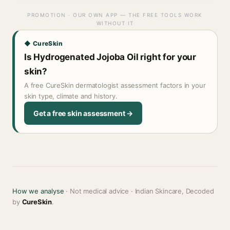
PROMOTION · OUR OWN APP — THE FREE TOOLS WORK
WITHOUT IT
◆ CureSkin
Is Hydrogenated Jojoba Oil right for your
skin?
A free CureSkin dermatologist assessment factors in your
skin type, climate and history.
Get a free skin assessment →
How we analyse
· Not medical advice · Indian Skincare, Decoded
by
CureSkin
.