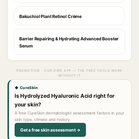
Bakuchiol Plant Retinol Crème
Barrier Repairing & Hydrating Advanced Booster
Serum
PROMOTION · OUR OWN APP — THE FREE TOOLS WORK
WITHOUT IT
◆ CureSkin
Is Hydrolyzed Hyaluronic Acid right for
your skin?
A free CureSkin dermatologist assessment factors in your
skin type, climate and history.
Get a free skin assessment →