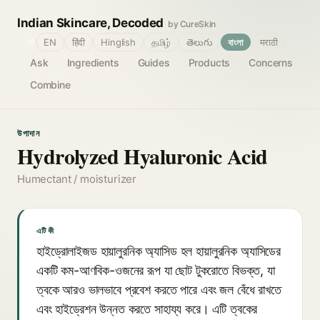
Indian Skincare, Decoded
by CureSkin
🌐
EN
हिंदी
Hinglish
தமிழ்
తెలుగు
বাংলা
मराठी
Ask
Ingredients
Guides
Products
Concerns
Combine
উপাদান
Hydrolyzed Hyaluronic Acid
Humectant / moisturizer
এটি কী
হাইড্রোলাইজড হায়ালুরনিক অ্যাসিড হল হায়ালুরনিক অ্যাসিডের
একটি কম-আণবিক-ওজনের রূপ যা ছোট টুকরোতে বিভক্ত, যা
ত্বকে আরও ভালভাবে প্রবেশ করতে পারে এবং জল বেঁধে রাখতে
এবং হাইড্রেশন উন্নত করতে সাহায্য করে। এটি ত্বকের