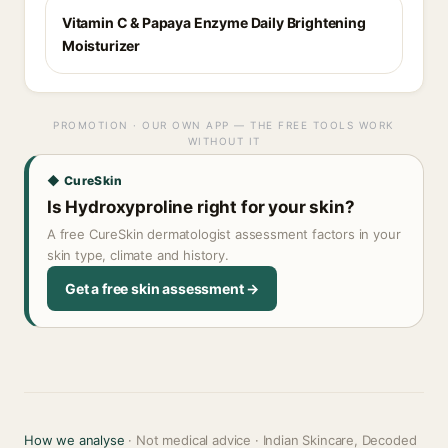
Vitamin C & Papaya Enzyme Daily Brightening
Moisturizer
PROMOTION · OUR OWN APP — THE FREE TOOLS WORK
WITHOUT IT
◆ CureSkin
Is Hydroxyproline right for your skin?
A free CureSkin dermatologist assessment factors in your
skin type, climate and history.
Get a free skin assessment →
How we analyse
· Not medical advice · Indian Skincare, Decoded