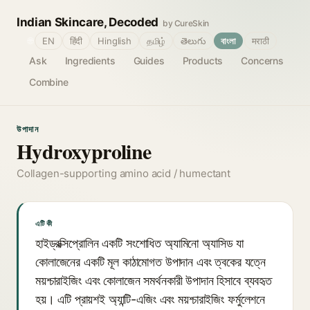
Indian Skincare, Decoded
by CureSkin
🌐
EN
हिंदी
Hinglish
தமிழ்
తెలుగు
বাংলা
मराठी
Ask
Ingredients
Guides
Products
Concerns
Combine
উপাদান
Hydroxyproline
Collagen-supporting amino acid / humectant
এটি কী
হাইড্রক্সিপ্রোলিন একটি সংশোধিত অ্যামিনো অ্যাসিড যা
কোলাজেনের একটি মূল কাঠামোগত উপাদান এবং ত্বকের যত্নে
ময়শ্চারাইজিং এবং কোলাজেন সমর্থনকারী উপাদান হিসাবে ব্যবহৃত
হয়। এটি প্রায়শই অ্যান্টি-এজিং এবং ময়শ্চারাইজিং ফর্মুলেশনে