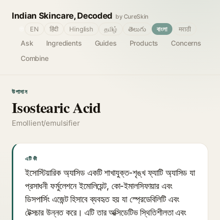
Indian Skincare, Decoded
by CureSkin
🌐
EN
हिंदी
Hinglish
தமிழ்
తెలుగు
বাংলা
मराठी
Ask
Ingredients
Guides
Products
Concerns
Combine
উপাদান
Isostearic Acid
Emollient/emulsifier
এটি কী
ইসোস্টিয়ারিক অ্যাসিড একটি শাখাযুক্ত-শৃঙ্খ ফ্যাটি অ্যাসিড যা
প্রসাধনী ফর্মুলেশনে ইমোলিয়েন্ট, কো-ইমালসিফায়ার এবং
ডিসপার্সিং এজেন্ট হিসাবে ব্যবহৃত হয় যা স্প্রেডেবিলিটি এবং
টেক্সচার উন্নত করে। এটি তার অক্সিডেটিভ স্থিতিশীলতা এবং