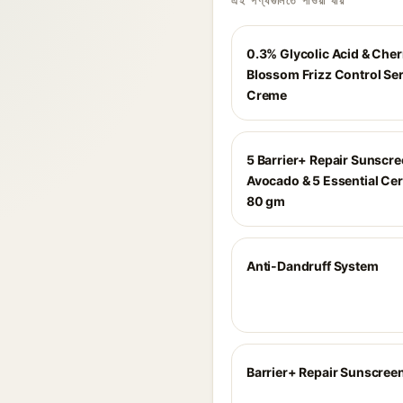
এই পণ্যগুলিতে পাওয়া যায়
0.3% Glycolic Acid & Cher
Blossom Frizz Control S
Creme
5 Barrier+ Repair Sunscre
Avocado & 5 Essential Ce
80 gm
Anti-Dandruff System
Barrier+ Repair Sunscree