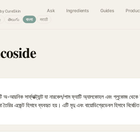
Ask
Ingredients
Guides
Produc
by CureSkin
்
తెలుగు
বাংলা
मराठी
coside
়নিক সার্ফ্যাক্ট্যান্ট যা নারকেল/পাম ফ্যাটি অ্যালকোহল এবং গ্লুকোজ থেকে উ
না তৈরির এজেন্ট হিসাবে ব্যবহৃত হয়। এটি মৃদু এবং বায়োডিগ্রেডেবল হিসাবে বিবেচ