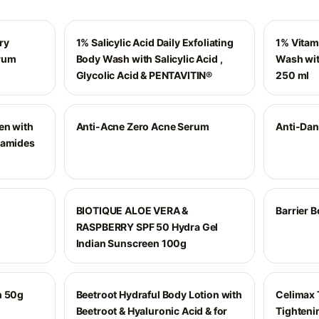
ry
1% Salicylic Acid Daily Exfoliating
1% Vitam
erum
Body Wash with Salicylic Acid ,
Wash with
Glycolic Acid & PENTAVITIN®
250 ml
en with
Anti-Acne Zero Acne Serum
Anti-Dan
ramides
BIOTIQUE ALOE VERA &
Barrier B
RASPBERRY SPF 50 Hydra Gel
Indian Sunscreen 100g
n 50g
Beetroot Hydraful Body Lotion with
Celimax T
Beetroot & Hyaluronic Acid & for
Tighteni