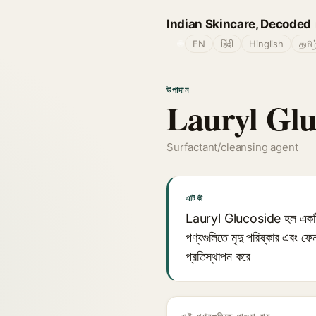
Indian Skincare, Decoded
🌐
EN
हिंदी
Hinglish
தமிழ
উপাদান
Lauryl Glu
Surfactant/cleansing agent
এটি কী
Lauryl Glucoside হল একটি অ-আয
পণ্যগুলিতে মৃদু পরিষ্কার এবং ফে
প্রতিস্থাপন করে