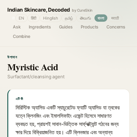
Indian Skincare, Decoded
by CureSkin
🌐
EN
हिंदी
Hinglish
தமிழ்
తెలుగు
বাংলা
मराठी
Ask
Ingredients
Guides
Products
Concerns
Combine
উপাদান
Myristic Acid
Surfactant/cleansing agent
এটি কী
মিরিস্টিক অ্যাসিড একটি স্যাচুরেটেড ফ্যাটি অ্যাসিড যা ত্বকের
যত্নে ক্লিনজিং এবং ইমালসিফাইং এজেন্ট হিসেবে সাধারণত
ব্যবহৃত হয়, প্রায়শই সাবান-ভিত্তিক সার্ফ্যাক্ট্যান্ট গঠনের জন্য
ক্ষার দিয়ে বিক্রিয়াজনিত হয়। এটি ক্লিনজার এবং অন্যান্য