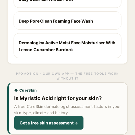
Deep Pore Clean Foaming Face Wash
Dermalogica Active Moist Face Moisturiser With
Lemon Cucumber Burdock
PROMOTION · OUR OWN APP — THE FREE TOOLS WORK
WITHOUT IT
◆ CureSkin
Is Myristic Acid right for your skin?
A free CureSkin dermatologist assessment factors in your
skin type, climate and history.
Get a free skin assessment →