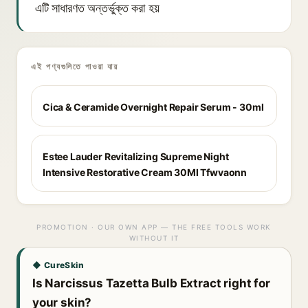
এটি সাধারণত অন্তর্ভুক্ত করা হয়
এই পণ্যগুলিতে পাওয়া যায়
Cica & Ceramide Overnight Repair Serum - 30ml
Estee Lauder Revitalizing Supreme Night
Intensive Restorative Cream 30Ml Tfwvaonn
PROMOTION · OUR OWN APP — THE FREE TOOLS WORK
WITHOUT IT
◆ CureSkin
Is Narcissus Tazetta Bulb Extract right for
your skin?