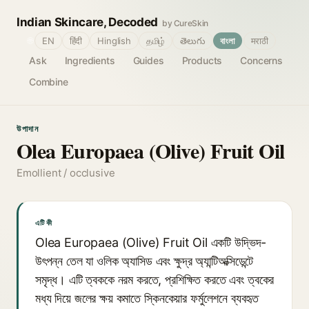
Indian Skincare, Decoded
by CureSkin
🌐
EN
हिंदी
Hinglish
தமிழ்
తెలుగు
বাংলা
मराठी
Ask
Ingredients
Guides
Products
Concerns
Combine
উপাদান
Olea Europaea (Olive) Fruit Oil
Emollient / occlusive
এটি কী
Olea Europaea (Olive) Fruit Oil একটি উদ্ভিদ-
উৎপন্ন তেল যা ওলিক অ্যাসিড এবং ক্ষুদ্র অ্যান্টিঅক্সিডেন্টে
সমৃদ্ধ। এটি ত্বককে নরম করতে, প্রশিক্ষিত করতে এবং ত্বকের
মধ্য দিয়ে জলের ক্ষয় কমাতে স্কিনকেয়ার ফর্মুলেশনে ব্যবহৃত