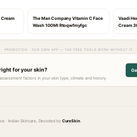
n Cream
The Man Company Vitamin C Face
Vaadi He
Wash 100Ml Rtoqwfmyfgc
Cream 30
PROMOTION · OUR OWN APP — THE FREE TOOLS WORK WITHOUT IT
right for your skin?
Ge
assessment factors in your skin type, climate and history.
ice · Indian Skincare, Decoded by
CureSkin
.