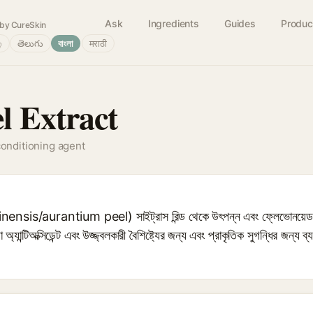
Ask
Ingredients
Guides
Produc
by CureSkin
்
తెలుగు
বাংলা
मराठी
l Extract
conditioning agent
rus sinensis/aurantium peel) সাইট্রাস রিন্ড থেকে উৎপন্ন এবং ফ্লেভোনয়েড, 
্যান্টিঅক্সিডেন্ট এবং উজ্জ্বলকারী বৈশিষ্ট্যের জন্য এবং প্রাকৃতিক সুগন্ধির জন্য 