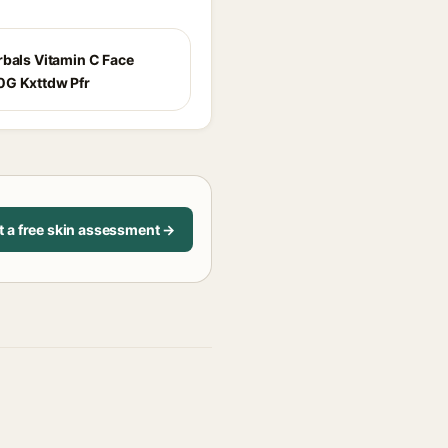
rbals Vitamin C Face
G Kxttdw Pfr
t a free skin assessment →