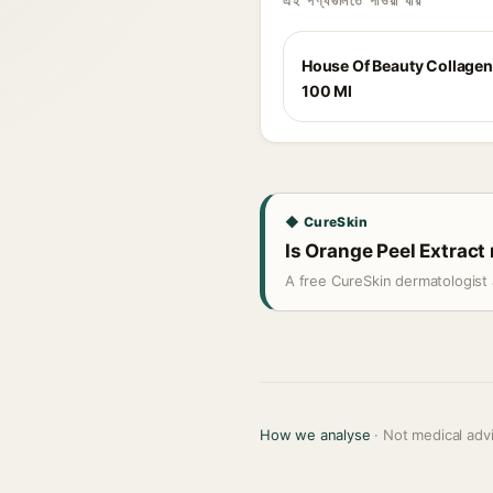
এই পণ্যগুলিতে পাওয়া যায়
House Of Beauty Collage
100 Ml
◆ CureSkin
Is Orange Peel Extract 
A free CureSkin dermatologist 
How we analyse
· Not medical adv