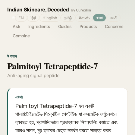
Indian Skincare, Decoded
by CureSkin
🌐
EN
हिंदी
Hinglish
தமிழ்
తెలుగు
বাংলা
मराठी
Ask
Ingredients
Guides
Products
Concerns
Combine
উপাদান
Palmitoyl Tetrapeptide-7
Anti-aging signal peptide
এটি কী
Palmitoyl Tetrapeptide-7 হল একটি
পালমিটোইলেটেড সিন্থেটিক পেপটাইড যা কসমেটিক ফর্মুলেশনে
ব্যবহৃত হয়, প্রাথমিকভাবে প্রদাহজনক সিগন্যালিং কমাতে এবং
আরও সমান, দৃঢ় ত্বকের চেহারা সমর্থন করতে সাহায্য করার