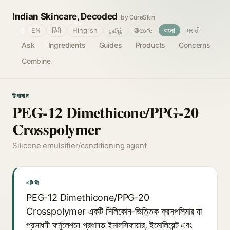
Indian Skincare, Decoded
by CureSkin
🌐
EN
हिंदी
Hinglish
தமிழ்
తెలుగు
বাংলা
मराठी
Ask
Ingredients
Guides
Products
Concerns
Combine
উপাদান
PEG-12 Dimethicone/PPG-20
Crosspolymer
Silicone emulsifier/conditioning agent
এটি কী
PEG-12 Dimethicone/PPG-20
Crosspolymer একটি সিলিকোন-ভিত্তিক ক্রসপলিমার যা
প্রসাধনী ফর্মুলেশনে প্রধানত ইমালসিফায়ার, ইমোলিয়েন্ট এবং