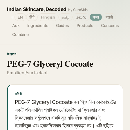
Indian Skincare, Decoded
by CureSkin
🌐
EN
हिंदी
Hinglish
தமிழ்
తెలుగు
বাংলা
मराठी
Ask
Ingredients
Guides
Products
Concerns
Combine
উপাদান
PEG-7 Glyceryl Cocoate
Emollient/surfactant
এটি কী
PEG-7 Glyceryl Cocoate হল গ্লিসারিল কোকোয়েটের
একটি পলিএথিলিন গ্লাইকল ডেরিভেটিভ যা ক্লিনজার এবং
স্কিনকেয়ার ফর্মুলেশনে একটি মৃদু ননিওনিক সার্ফ্যাক্ট্যান্ট,
ইমোলিয়েন্ট এবং ইমালসিফায়ার হিসাবে ব্যবহৃত হয়। এটি ছড়িয়ে