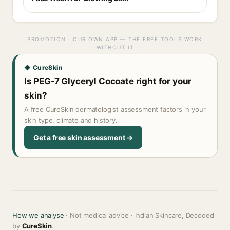
PROMOTION · OUR OWN APP — THE FREE TOOLS WORK
WITHOUT IT
◆ CureSkin
Is PEG-7 Glyceryl Cocoate right for your
skin?
A free CureSkin dermatologist assessment factors in your
skin type, climate and history.
Get a free skin assessment →
How we analyse
· Not medical advice · Indian Skincare, Decoded
by
CureSkin
.