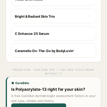
Bright & Radiant Skin Trio
C Enhance-25 Serum
Caramello On-The-Go by BodyLovin'
PROMOTION · OUR OWN APP — THE FREE TOOLS WORK
WITHOUT IT
◆ CureSkin
Is Polyacrylate-13 right for your skin?
A free CureSkin dermatologist assessment factors in your
skin type, climate and history.