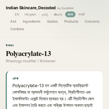
Indian Skincare, Decoded
by CureSkin
🌐
EN
Hinglish
தமிழ்
తెలుగు
বাংলা
मराठी
Ask
Ingredients
Guides
Products
Concerns
Combine
উপাদান
Polyacrylate-13
Rheology modifier / thickener
এটি কী
Polyacrylate-13 হল একটি সিন্থেটিক অ্যাক্রিলেট
কোপলিমার যা প্রসাধনী ফর্মুলেশনে ঘনত্ব, স্থিতিশীলতা এবং
ইমালসিফাইং এজেন্ট হিসাবে ব্যবহৃত হয়। এটি স্থিতিশীল জেল
এবং ইমালশন তৈরি করতে এবং সক্রিয় উপাদান অবদান ছাড়াই