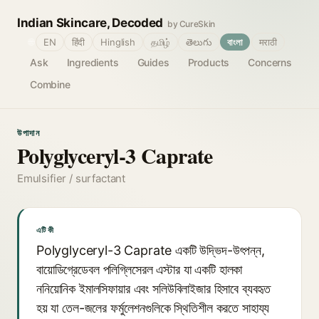
Indian Skincare, Decoded
by CureSkin
🌐
EN
हिंदी
Hinglish
தமிழ்
తెలుగు
বাংলা
मराठी
Ask
Ingredients
Guides
Products
Concerns
Combine
উপাদান
Polyglyceryl-3 Caprate
Emulsifier / surfactant
এটি কী
Polyglyceryl-3 Caprate একটি উদ্ভিদ-উৎপন্ন,
বায়োডিগ্রেডেবল পলিগ্লিসেরল এস্টার যা একটি হালকা
ননিয়োনিক ইমালসিফায়ার এবং সলিউবিলাইজার হিসাবে ব্যবহৃত
হয় যা তেল-জলের ফর্মুলেশনগুলিকে স্থিতিশীল করতে সাহায্য