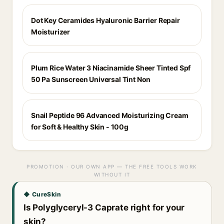
Dot Key Ceramides Hyaluronic Barrier Repair
Moisturizer
Plum Rice Water 3 Niacinamide Sheer Tinted Spf
50 Pa Sunscreen Universal Tint Non
Snail Peptide 96 Advanced Moisturizing Cream
for Soft & Healthy Skin - 100g
PROMOTION · OUR OWN APP — THE FREE TOOLS WORK
WITHOUT IT
◆ CureSkin
Is Polyglyceryl-3 Caprate right for your
skin?